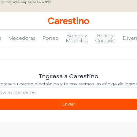
en compras superiores a $21
Bolsos y
Baño y
s
Mecedoras
Porteo
Diver
Mochilas
Cuidado
Ingresa a Carestino
gresa tu correo electrónico y te enviaremos un código de ingre
Enviar