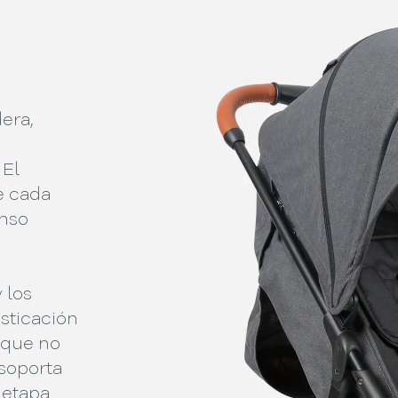
era,
 El
e cada
nso
 los
sticación
 que no
soporta
 etapa