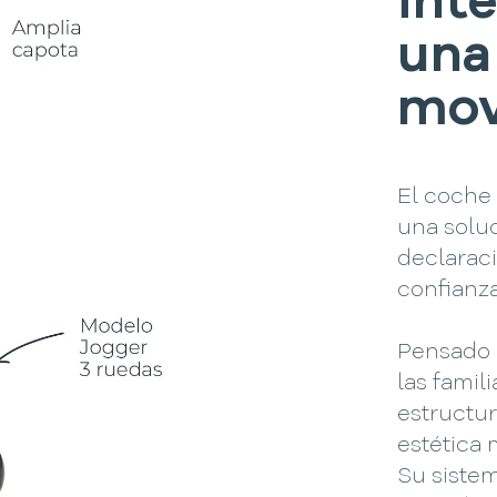
int
una
mov
El coch
una soluc
declaraci
confianza
Pensado 
las famil
estructu
estética 
Su sistem