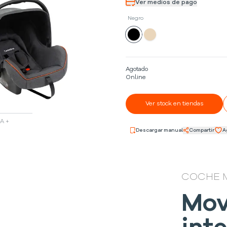
Ver medios de pago
Negro
Agotado
Online
Ver stock en tiendas
A +
Descargar manual
Compartir
A
COCHE 
Mov