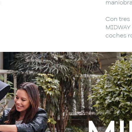
maniobra
Con tres 
MIDWAY u
coches r