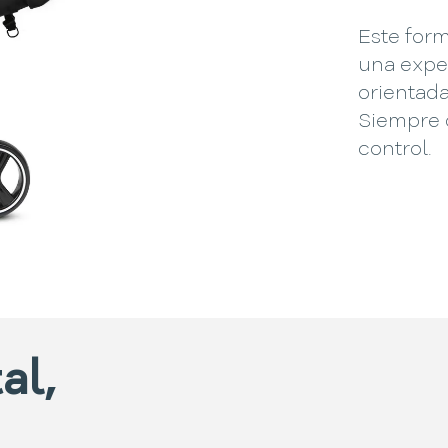
Este for
una exper
orientada
Siempre d
control.
al,