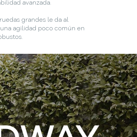
bilidad avanzada.
ruedas grandes le da al
na agilidad poco común en
obustos.