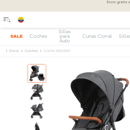
Envío gratis 
Sillas
SALE
Coches
para
Cunas Corral
Silla
Auto
Inicio
Coches
Coche MIDWAY