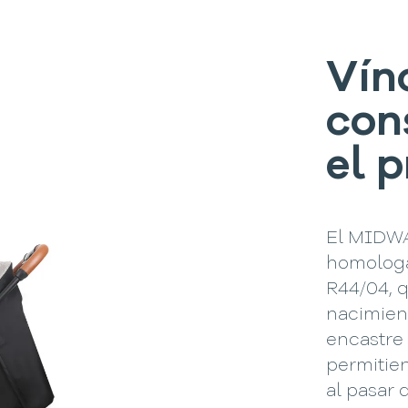
Vín
con
el 
El MIDWA
homolog
R44/04, 
nacimient
encastre 
permitie
al pasar 