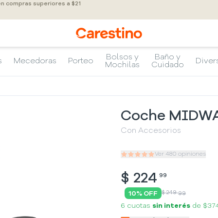
en compras superiores a $21
Bolsos y
Baño y
s
Mecedoras
Porteo
Diver
Mochilas
Cuidado
Coche MIDW
Con Accesorios
Ver
480
opiniones
$
224
99
$ 249
10
% OFF
99
6 cuotas
sin interés
de
$37