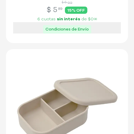
$ 6
99
$
5
89
15
% OFF
6 cuotas
sin interés
de
$0
98
Condiciones de Envío