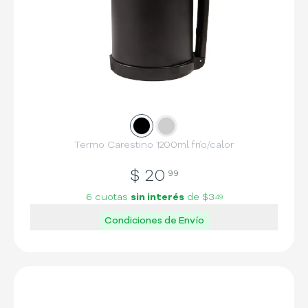
Slide
Slide
1
2
Termo Carestino 1200ml frío/calor
$
20
99
6 cuotas
sin interés
de
$3
49
Condiciones de Envío