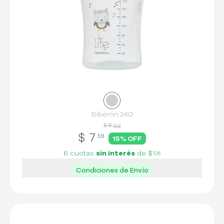
Biberón 240
$ 8
99
$
7
59
15
% OFF
6 cuotas
sin interés
de
$1
26
Condiciones de Envío