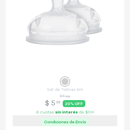
Set de Tetinas 6m
$ 6
99
$
5
59
20
% OFF
6 cuotas
sin interés
de
$0
93
Condiciones de Envío