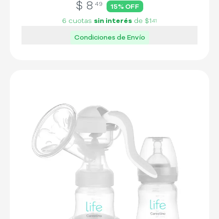
$
8
49
15
% OFF
6 cuotas
sin interés
de
$1
41
Condiciones de Envío