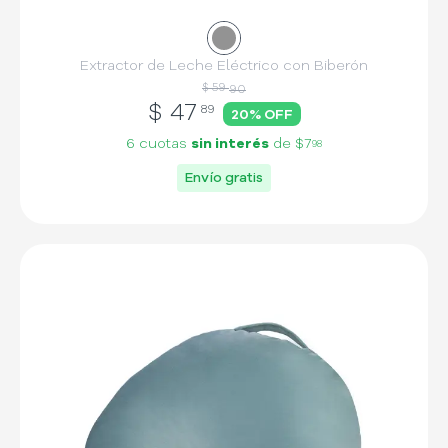
Extractor de Leche Eléctrico con Biberón
$ 59
90
$
47
89
20
% OFF
6 cuotas
sin interés
de
$7
98
Envío gratis