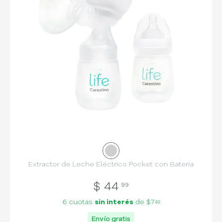
Extractor de Leche Eléctrico Pocket con Batería
$
44
99
6 cuotas
sin interés
de
$7
49
Envío gratis