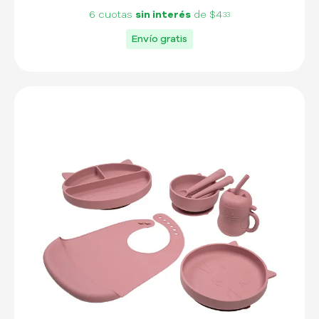
6 cuotas
sin interés
de
$4
33
Envío gratis