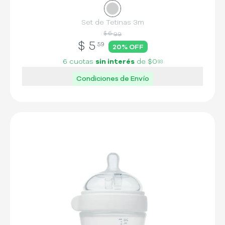
Set de Tetinas 3m
$ 6
99
$
5
59
20
% OFF
6 cuotas
sin interés
de
$0
93
Condiciones de Envío