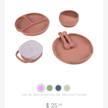
Slide
Slide
1
Slide
2
Slide
3
4
Set de Alimentación de Silicona Foodie
$
25
99