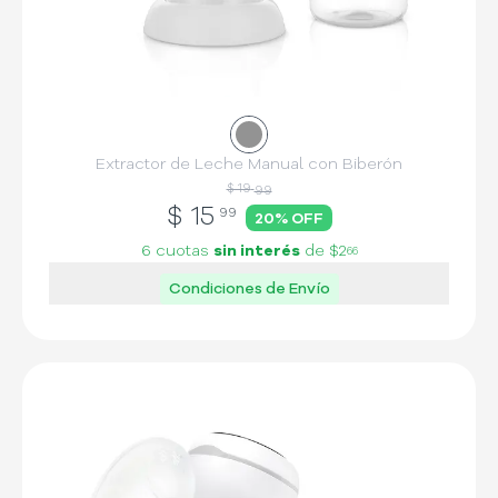
Extractor de Leche Manual con Biberón
$ 19
99
$
15
99
20
% OFF
6 cuotas
sin interés
de
$2
66
Condiciones de Envío