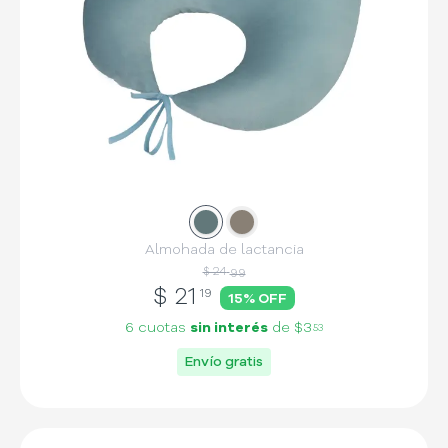
Slide
Slide
1
2
Almohada de lactancia
$ 24
99
$
21
19
15
% OFF
6 cuotas
sin interés
de
$3
53
Envío gratis