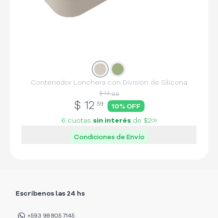
Slide
Slide
1
2
Contenedor Lonchera con División de Silicona
$ 13
99
$
12
59
10
% OFF
6 cuotas
sin interés
de
$2
09
Condiciones de Envío
Escríbenos las 24 hs
+593 98 805 7145