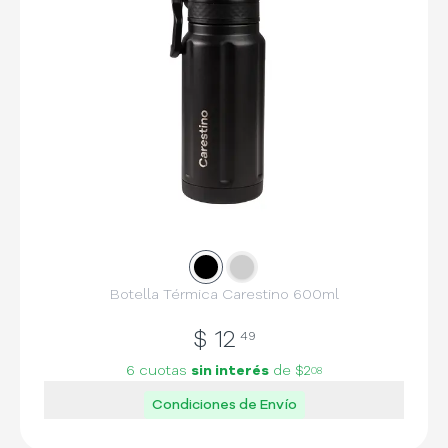
Slide
Slide
1
2
Botella Térmica Carestino 600ml
$
12
49
6 cuotas
sin interés
de
$2
08
Condiciones de Envío