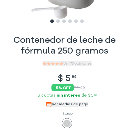
Slide
Slide
Slide
1
Slide
2
Slide
3
Slide
4
5
6
Contenedor de leche de
fórmula 250 gramos
Ver
78
opiniones
$
5
89
$ 6
15
% OFF
99
6 cuotas
sin interés
de
$0
98
Ver medios de pago
Blanco