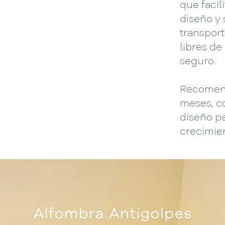
que facili
diseño y 
transport
libres de
seguro.
Recomend
meses, c
diseño p
crecimie