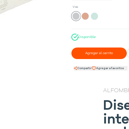
Vías
Disponible
Agregar al carrito
Compartir
Agregar a favoritos
ALFOMB
Dis
int