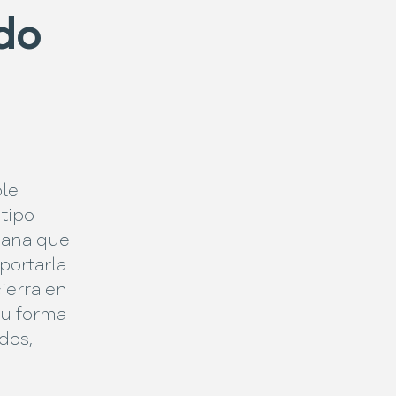
do
ble
tipo
iana que
portarla
cierra en
u forma
dos,