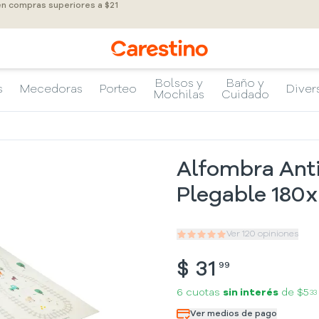
en compras superiores a $21
Bolsos y
Baño y
s
Mecedoras
Porteo
Diver
Mochilas
Cuidado
Alfombra Anti
Plegable 180
Ver
120
opiniones
$
31
99
6 cuotas
sin interés
de
$5
33
Ver medios de pago