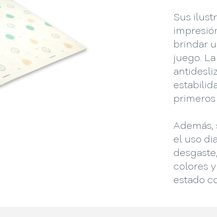
Sus ilust
impresió
brindar 
juego. La
antidesli
estabilid
primeros
Además, 
el uso dia
desgaste
colores y
estado co