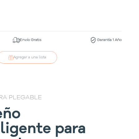
Envío Gratis
Garantía 1 Año
Agregar a una lista
RA PLEGABLE
eño
eligente para