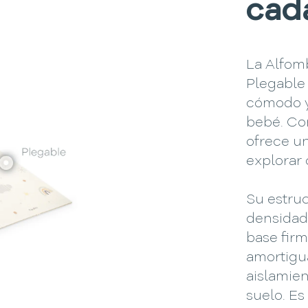
cad
La Alfom
Plegable
cómodo y 
bebé. Co
ofrece un
explorar 
Su estru
densidad
base fir
amortigu
aislamien
suelo. Es