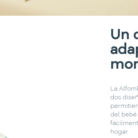
Un 
ada
mo
La Alfom
dos dise
permitie
del bebé
fácilment
hogar.