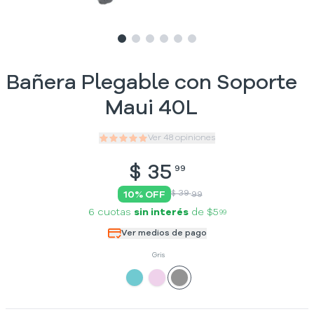
Slide
Slide
Slide
1
Slide
2
Slide
3
Slide
4
5
6
Bañera Plegable con Soporte
Maui 40L
Ver
48
opiniones
$
35
99
$ 39
10
% OFF
99
6 cuotas
sin interés
de
$5
99
Ver medios de pago
Gris