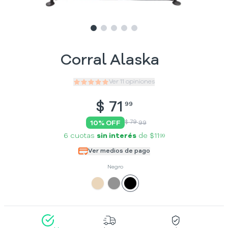
Slide
Slide
Slide
1
Slide
2
Slide
3
4
5
Corral Alaska
Ver
11
opiniones
$
71
99
$ 79
10
% OFF
99
6 cuotas
sin interés
de
$11
99
Ver medios de pago
Negro