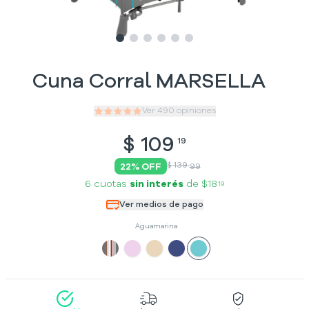
Slide
Slide
Slide
1
Slide
2
Slide
3
Slide
4
5
6
Cuna Corral MARSELLA
Ver
490
opiniones
$
109
19
$ 139
22
% OFF
99
6 cuotas
sin interés
de
$18
19
Ver medios de pago
Aguamarina