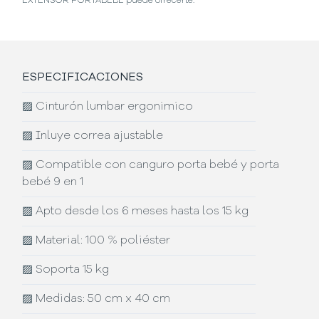
EXTENSOR PORTABEBÉ puede ofrecerte.
ESPECIFICACIONES
▨
Cinturón lumbar ergonimico
▨
Inluye correa ajustable
▨
Compatible con canguro porta bebé y porta
bebé 9 en 1
▨
Apto desde los 6 meses hasta los 15 kg
▨
Material: 100 % poliéster
▨
Soporta 15 kg
▨
Medidas: 50 cm x 40 cm