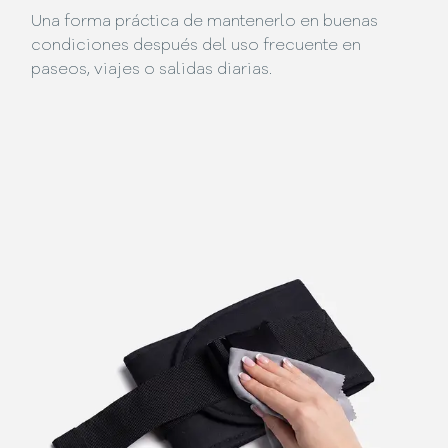
Una forma práctica de mantenerlo en buenas
condiciones después del uso frecuente en
paseos, viajes o salidas diarias.