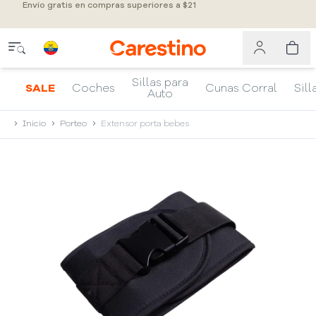
Envío gratis en compras superiores a $21
Sillas para
SALE
Coches
Cunas Corral
Sill
Auto
Inicio
Porteo
Extensor porta bebes