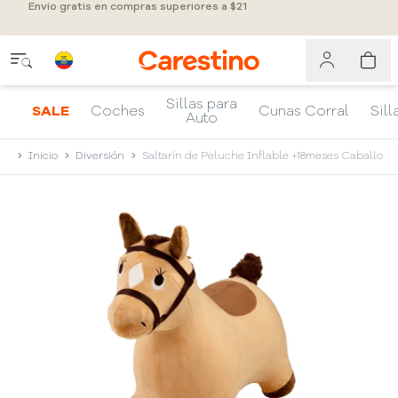
Envío gratis en compras superiores a $21
Sillas para
SALE
Coches
Cunas Corral
Sill
Auto
Inicio
Diversión
Saltarín de Peluche Inflable +18meses Caballo