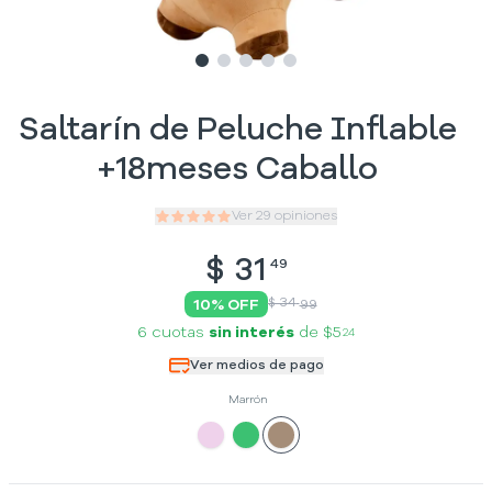
Slide
Slide
Slide
1
Slide
2
Slide
3
4
5
Saltarín de Peluche Inflable
+18meses Caballo
Ver
29
opiniones
$
31
49
$ 34
10
% OFF
99
6 cuotas
sin interés
de
$5
24
Ver medios de pago
Marrón