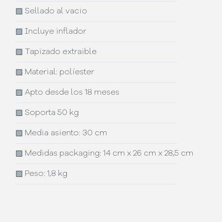
▨
Sellado al vacio
▨
Incluye inflador
▨
Tapizado extraible
▨
Material: políester
▨
Apto desde los 18 meses
▨
Soporta 50 kg
▨
Media asiento: 30 cm
▨
Medidas packaging: 14 cm x 26 cm x 28,5 cm
▨
Peso: 1,8 kg