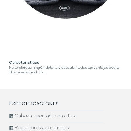
Características
¿C
No te pierdas ningún detalle y descubrí todas las ventajas que te
Se
ofrece este producto.
ESPECIFICACIONES
▨
Cabezal regulable en altura
▨
Reductores acolchados