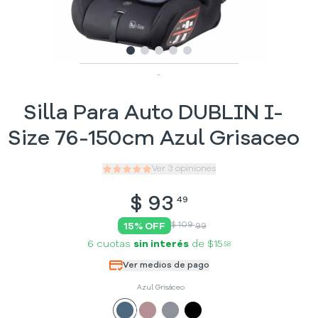
Slide
Slide
Slide
1
Slide
2
Slide
3
4
5
-
Silla Para Auto DUBLIN I-
Size 76-150cm Azul Grisaceo
Ver
3
opiniones
$
93
49
$ 109
15
% OFF
99
6 cuotas
sin interés
de
$15
58
Ver medios de pago
Azul Grisáceo