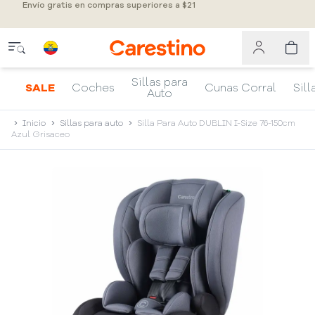
Envío gratis en compras superiores a $21
Sillas para
SALE
Coches
Cunas Corral
Sill
Auto
Inicio
Sillas para auto
Silla Para Auto DUBLIN I-Size 76-150cm
Azul Grisaceo