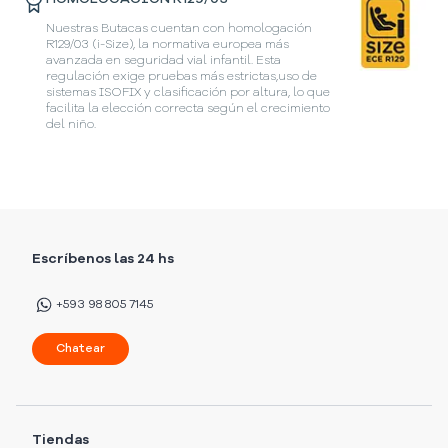
Nuestras Butacas cuentan con homologación
R129/03 (i-Size), la normativa europea más
avanzada en seguridad vial infantil. Esta
regulación exige pruebas más estrictas,uso de
sistemas ISOFIX y clasificación por altura, lo que
facilita la elección correcta según el crecimiento
del niño.
Escríbenos las 24 hs
+593 98 805 7145
Chatear
Tiendas