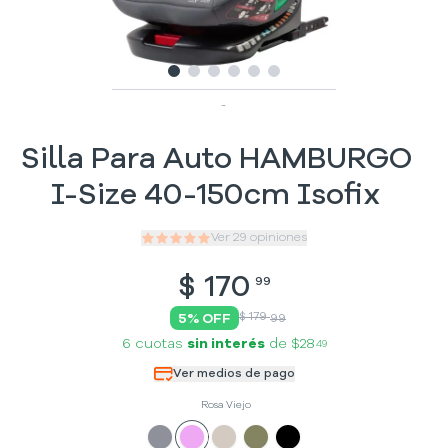
Slide
Slide
Slide
1
Slide
2
Slide
3
Slide
4
5
6
-
Silla Para Auto HAMBURGO
I-Size 40-150cm Isofix
Ver
29
opiniones
$
170
99
$ 179
5
% OFF
99
6 cuotas
sin interés
de
$28
49
Ver medios de pago
Rosa Viejo