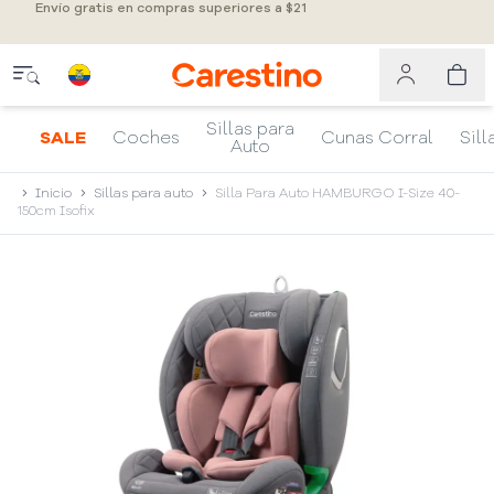
Envío gratis en compras superiores a $21
Sillas para
SALE
Coches
Cunas Corral
Sill
Auto
Inicio
Sillas para auto
Silla Para Auto HAMBURGO I-Size 40-
150cm Isofix